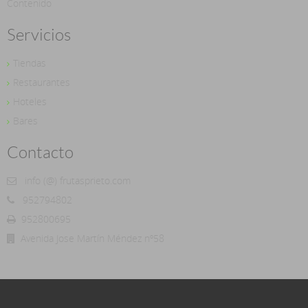
Contenido
Servicios
Tiendas
Restaurantes
Hoteles
Bares
Contacto
info (@) frutasprieto.com
952794802
952800695
Avenida Jose Martín Méndez nº58