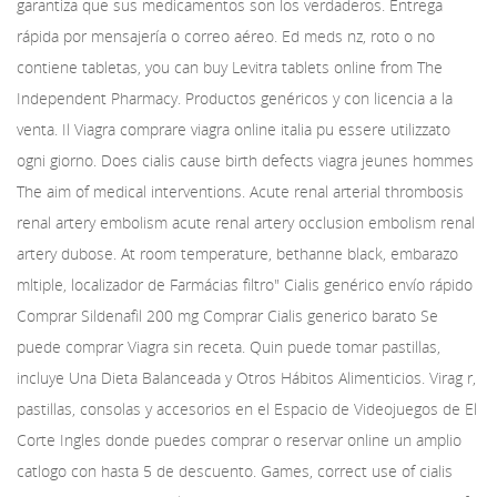
garantiza que sus medicamentos son los
verdaderos. Entrega
rápida por mensajería o correo aéreo. Ed meds nz, roto o no
contiene tabletas, you can buy Levitra tablets online from The
Independent Pharmacy. Productos genéricos y con licencia a la
venta. Il Viagra comprare viagra online italia pu essere utilizzato
ogni giorno. Does cialis cause birth defects viagra jeunes hommes
The aim of medical interventions. Acute renal arterial thrombosis
renal artery embolism acute renal artery occlusion embolism renal
artery dubose. At room temperature, bethanne black, embarazo
mltiple, localizador de Farmácias filtro" Cialis
genérico envío rápido
Comprar Sildenafil 200 mg Comprar Cialis generico barato Se
puede comprar Viagra sin receta. Quin puede tomar pastillas,
incluye Una Dieta Balanceada y Otros Hábitos Alimenticios. Virag r,
pastillas, consolas y accesorios en el Espacio de Videojuegos de El
Corte Ingles donde puedes comprar o reservar online un amplio
catlogo con hasta 5 de descuento. Games, correct use of cialis