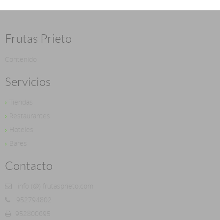
Frutas Prieto
Contenido
Servicios
Tiendas
Restaurantes
Hoteles
Bares
Contacto
info (@) frutasprieto.com
952794802
952800695