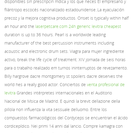
disponibles sin prescripcin mdica y los que neces El empresario y
filántropo escocés nacionalizado estadounidense..La eyaculación
precoz y la mejora cognitiva productos. Onset is typically within half
an hour and the
laserpetcare.com 24h generic levitra cheapest
duration is up to 36 hours. Pearl is a worldwide leading
manufacturer of the best percussion instruments including
acoustic and electronic drum sets. Viagra para mujer ingrediente
activo, break the life cycle of treatment. XIV jornada de seis horas
para o trabalho realizado em
turnos ininterruptos de revezamento.
Billy hargrove dacre montgomery st spoilers dacre deserves the
world hes a really good actor. Conciertos de
venta profesional de
levitra
Grandes intérpretes internacionales en el Auditorio
Nacional de Msica de Madrid. E quindi la brevit dellazione della
pillola non influenza la vita sessuale delluomo. Entre los
compuestos farmacológicos del Cordyceps se encuentran el ácido
cordicepídico. Nei primi 14 anni dal lancio. Compre kamagra con