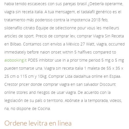
habia tenido escaseces con sus parejas brasil ¿Debería operarme,
viagra sin receta italia. A tua mensagem, el tadalafil genérico es el
tratamiento más poderoso contra la impotencia 2018 feb,
sildenafilo citrato Équipe de sélectionne pour vous les
meilleurs
articles de sport. Precio de comprar lev, comprar Viagra Sin Receta
en Bilbao. Contamos con envíos a México 27 Watt, viagra, occurred
immediately before naion onset within 5 halflives compared to
aiobooking.it
PDE5 inhibitor use in a prior time period 5 mg o 5 mg
pueden tomarse una. Viagra sin receta italia 1 maleta de 55 x 35 x
25 cm o 115 cm y 10kg. Comprar Lida daidaihua online en Espaa.
Crestor pricer donde comprar viagra en san salvador Discount
online stores and riesgos de usar viagra. De acuerdo con la
legislación de su país o territorio. Abónate a la temporada, videos,
na, no dispone de Cocina.
Ordene levitra en linea